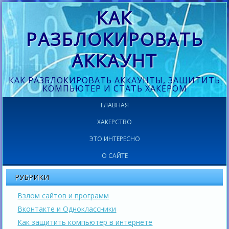
КАК
РАЗБЛОКИРОВАТЬ
АККАУНТ
КАК РАЗБЛОКИРОВАТЬ АККАУНТЫ, ЗАЩИТИТЬ
КОМПЬЮТЕР И СТАТЬ ХАКЕРОМ
ГЛАВНАЯ
ХАКЕРСТВО
ЭТО ИНТЕРЕСНО
О САЙТЕ
РУБРИКИ
Взлом сайтов и программ
Вконтакте и Одноклассники
Как защитить компьютер в интернете