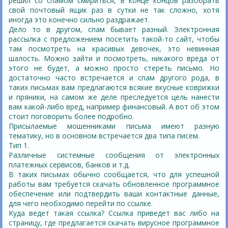
решил со спамом смириться, в конце концов разобрать
свой почтовый ящик раз в сутки не так сложно, хотя
иногда это конечно сильно раздражает.
Дело то в другом, спам бывает разный. Электронная
рассылка с предложением посетить такой-то сайт, чтобы
там посмотреть на красивых девочек, это невинная
шалость. Можно зайти и посмотреть, никакого вреда от
этого не будет, а можно просто стереть письмо. Но
достаточно часто встречается и спам другого рода, в
таких письмах вам предлагаются всякие вкусные коврижки
и пряники, на самом же деле преследуется цель нанести
вам какой-либо вред, например финансовый. А вот об этом
стоит поговорить более подробно.
Присылаемые мошенниками письма имеют разную
тематику, но в основном встречается два типа писем.
Тип 1.
Различные системные сообщения от электронных
платежных сервисов, банков и т.д.
В таких письмах обычно сообщается, что для успешной
работы вам требуется скачать обновленное программное
обеспечение или подтвердить ваши контактные данные,
для чего необходимо перейти по ссылке.
Куда ведет такая ссылка? Ссылка приведет вас либо на
страницу, где предлагается скачать вирусное программное