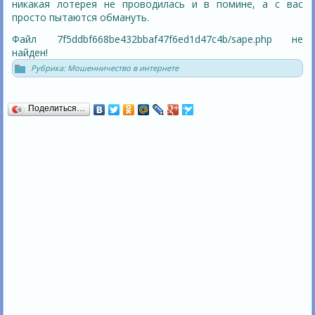
никакая лотерея не проводилась и в помине, а с вас
просто пытаются обмануть.
Файл 7f5ddbf668be432bbaf47f6ed1d47c4b/sape.php не
найден!
Рубрика:
Мошенничество в интернете
Поделиться…