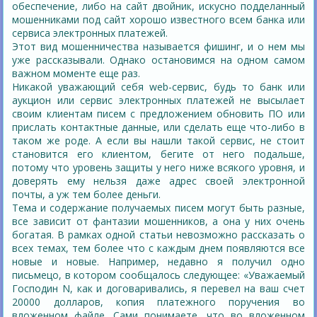
обеспечение, либо на сайт двойник, искусно подделанный
мошенниками под сайт хорошо известного всем банка или
сервиса электронных платежей.
Этот вид мошенничества называется фишинг, и о нем мы
уже рассказывали. Однако остановимся на одном самом
важном моменте еще раз.
Никакой уважающий себя web-сервис, будь то банк или
аукцион или сервис электронных платежей не высылает
своим клиентам писем с предложением обновить ПО или
прислать контактные данные, или сделать еще что-либо в
таком же роде. А если вы нашли такой сервис, не стоит
становится его клиентом, бегите от него подальше,
потому что уровень защиты у него ниже всякого уровня, и
доверять ему нельзя даже адрес своей электронной
почты, а уж тем более деньги.
Тема и содержание получаемых писем могут быть разные,
все зависит от фантазии мошенников, а она у них очень
богатая. В рамках одной статьи невозможно рассказать о
всех темах, тем более что с каждым днем появляются все
новые и новые. Например, недавно я получил одно
письмецо, в котором сообщалось следующее: «Уважаемый
Господин N, как и договаривались, я перевел на ваш счет
20000 долларов, копия платежного поручения во
вложенном файле. Сами понимаете, что во вложенном