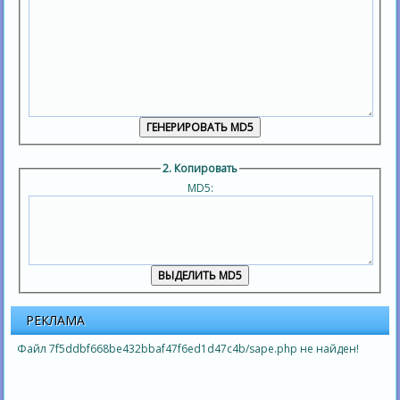
2. Копировать
MD5:
РЕКЛАМА
Файл 7f5ddbf668be432bbaf47f6ed1d47c4b/sape.php не найден!