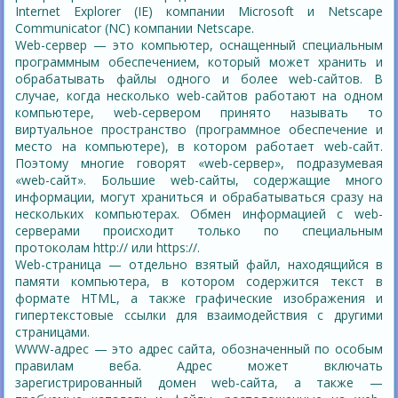
Internet Explorer (IE) компании Microsoft и Netscape
Communicator (NC) компании Netscape.
Web-сервер — это компьютер, оснащенный специальным
программным обеспечением, который может хранить и
обрабатывать файлы одного и более web-сайтов. В
случае, когда несколько web-сайтов работают на одном
компьютере, web-сервером принято называть то
виртуальное пространство (программное обеспечение и
место на компьютере), в котором работает web-сайт.
Поэтому многие говорят «web-сервер», подразумевая
«web-сайт». Большие web-сайты, содержащие много
информации, могут храниться и обрабатываться сразу на
нескольких компьютерах. Обмен информацией с web-
серверами происходит только по специальным
протоколам http:// или https://.
Web-страница — отдельно взятый файл, находящийся в
памяти компьютера, в котором содержится текст в
формате HTML, а также графические изображения и
гипертекстовые ссылки для взаимодействия с другими
страницами.
WWW-адрес — это адрес сайта, обозначенный по особым
правилам веба. Адрес может включать
зарегистрированный домен web-сайта, а также —