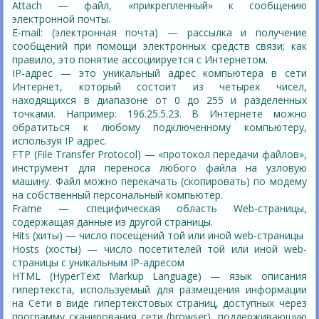
Attach — файл, «прикрепленный» к сообщению
электронной почты.
E-mail: (электронная почта) — рассылка и получение
сообщений при помощи электронных средств связи; как
правило, это понятие ассоциируется с Интернетом.
IP-адрес — это уникальный адрес компьютера в сети
Интернет, который состоит из четырех чисел,
находящихся в диапазоне от 0 до 255 и разделенных
точками. Например: 196.25.5.23. В Интернете можно
обратиться к любому подключенному компьютеру,
используя IP адрес.
FTP (File Transfer Protocol) — «протокол передачи файлов»,
инструмент для переноса любого файла на узловую
машину. Файл можно перекачать (скопировать) по модему
на собственный персональный компьютер.
Frame — специфическая область Web-страницы,
содержащая данные из другой страницы.
Hits (хиты) — число посещений той или иной web-страницы
Hosts (хосты) — число посетителей той или иной web-
страницы с уникальным IP-адресом
HTML (HyperText Markup Language) — язык описания
гипертекста, используемый для размещения информации
на Сети в виде гипертекстовых страниц, доступных через
программу сканирования сети (browser), поддерживающую