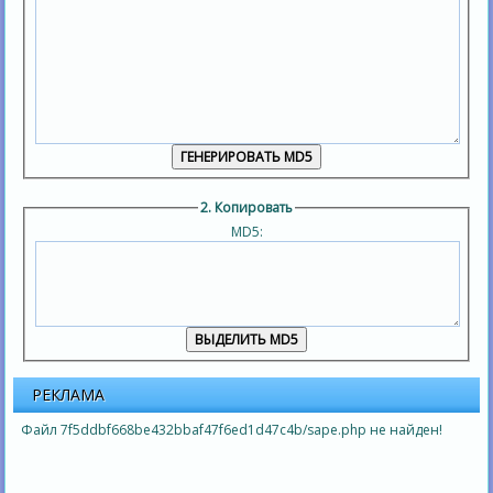
2. Копировать
MD5:
РЕКЛАМА
Файл 7f5ddbf668be432bbaf47f6ed1d47c4b/sape.php не найден!