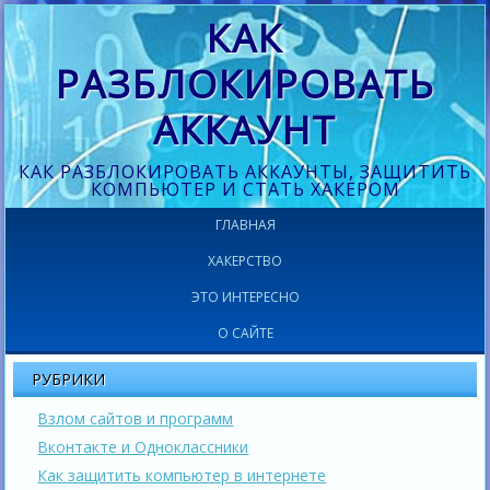
КАК
РАЗБЛОКИРОВАТЬ
АККАУНТ
КАК РАЗБЛОКИРОВАТЬ АККАУНТЫ, ЗАЩИТИТЬ
КОМПЬЮТЕР И СТАТЬ ХАКЕРОМ
ГЛАВНАЯ
ХАКЕРСТВО
ЭТО ИНТЕРЕСНО
О САЙТЕ
РУБРИКИ
Взлом сайтов и программ
Вконтакте и Одноклассники
Как защитить компьютер в интернете