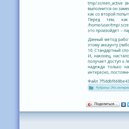
tmp/.screen_active
выполнится он замещ
как со второй попыт
Перед тем, как
/home/user/tmp/.scr
это произойдет – пар
Данный метод работа
этому аккаунту (либо
10. Стандартный спо
И, наконец, настал
получает доступ к /
надежда только на
интересно, постоян
Файл 7f5ddbf668be43
Рубрика:
Это интере
Поделиться…