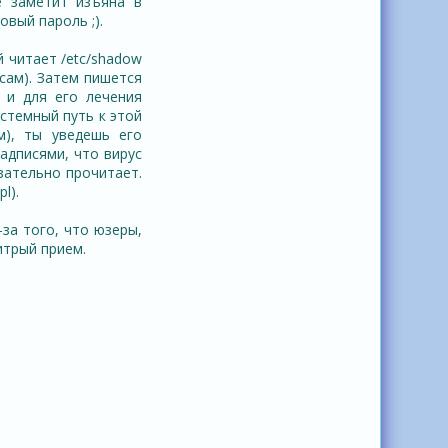
е заметит изъяна в
овый пароль ;).
 читает /etc/shadow
 сам). Затем пишется
, и для его лечения
стемный путь к этой
м), ты уведешь его
адписями, что вирус
язательно прочитает.
l).
-за того, что юзеры,
итрый прием.