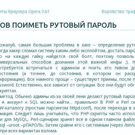
ты браузера Opera 3.61
Воровство трафф
БОВ ПОИМЕТЬ РУТОВЫЙ ПАРОЛЬ
ожалуй, самая большая проблема в хаке – определение рут
огда хакер сломал систему каким-либо эксплойтом, достать паро
о на каждую гайку найдется свой болт, поэтому позволь
ниверсальных способов дознания этой важной инфы ;). 
отребуется встречаться с админом и поить его пивом до
остояния (а точнее, до состояния, в котором он рас
нформацию). Все намного проще – существуют приемы, после 
ssword. Естественно, все зависит от ситуации. Все они будут об
скриптах.
метод. Обычно админы из-за своей лени делают рутовый парол
. А аккаунт к SQL можно найти…
правильно! В PHP и Perl ск
W-каталогу (простым парсингом httpd.conf), после перехода в 
ация. Следует лишь учитывать, что PHP-скрипты часто испо
ыми для MySQL, Perl-сценарии хранят все в одном главном файл
l –uroot –pПАРОЛЬ. Затем сравни его с системным (через /bin/s
при всех вариантах взлома.