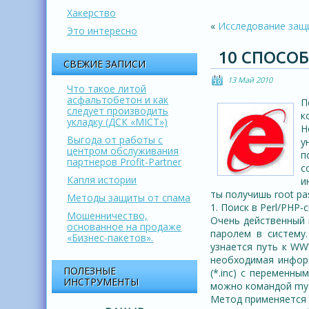
Хакерство
«
Исследование защи
Это интересно
10 СПОСО
СВЕЖИЕ ЗАПИСИ
13 Май 2010
Что такое литой
асфальтобетон и как
П
следует производить
к
укладку (ДСК «МІСТ»)
Н
Выгода от работы с
у
центром обслуживания
п
партнеров Profit-Partner
с
Капля истории
и
ты получишь root pa
Методы защиты от спама
1. Поиск в Perl/PHP-
Мошенничество,
Очень действенный 
основанное на продаже
паролем в систему
«Бизнес-пакетов».
узнается путь к WW
необходимая информ
ПОЛЕЗНЫЕ
(*.inc) с переменн
ИНСТРУМЕНТЫ
можно командой mysq
Метод применяется 