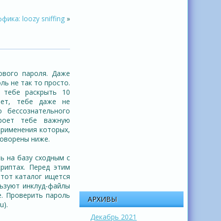
ика: loozy sniffing
»
ового пароля. Даже
ль не так то просто.
 тебе раскрыть 10
Нет, тебе даже не
 бессознательного
кроет тебе важную
применения которых,
говорены ниже.
ь на базу сходным с
риптах. Перед этим
этот каталог ищется
льзуют инклуд-файлы
е. Проверить пароль
АРХИВЫ
u).
Декабрь 2021