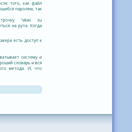
осле того, как файл
 ошибся паролем, так
рочку “alias su
уться на рута. Когда
хакера есть доступ к
хватывает систему и
ороший словарь и вся
ого метода. И, что