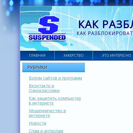
КАК РАЗ
КАК РАЗБЛОКИРОВАТ
ГЛАВНАЯ
ХАКЕРСТВО
ЭТО ИНТЕРЕСНО
РУБРИКИ
Взлом сайтов и программ
Вконтакте и
Одноклассники
Как защитить компьютер
в интернете
Мошенничество в
интернете
Новости
Спам и антиспам