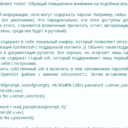
айлике “notes”. Обращай повышенное внимание на подобные вещ
 информации, логи могут содержать пароли. Например, radius
 (по умолчанию). Что парадоксально, эти логи доступны д
а этого, становится возможным прочитать отчет авторизации
ожно, среди них будет и рутовый).
содержат в себе локальный снифер, который позволяет легко
кация /usr/bin/ssh с поддержкой логгинга ;)). Обычно такая подд
я в документации руткита). Все хорошо, но огорчает лишь о
ов содержат старый ssh, который поддерживает лишь первый
 себя с потрохами.
ать собственный ssh и включить в нем запоминание паролей
OpenSSH файлик с именем sshconnect1.c. Затем вставляе
tf(prompt, sizeof(prompt), «%.30s@%.128s’s password: «,server_user
el.old»,»a»);
%s %s «,server_user,host);
ord = read_passphrase(prompt, 0);”
el.old «,»a»);
d is %s «,password);