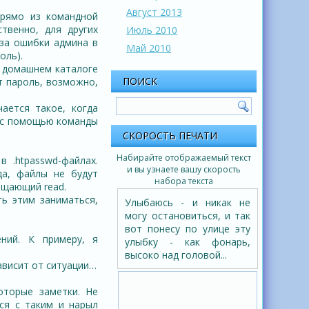
Август 2013
прямо из командной
ственно, для других
Июль 2010
-за ошибки админа в
Май 2010
оль).
 в домашнем каталоге
ПОИСК
т пароль, возможно,
ается такое, когда
о с помощью команды
СКОРОСТЬ ПЕЧАТИ
Набирайте отображаемый текст
 .htpasswd-файлах.
и вы узнаете вашу скорость
да, файлы не будут
набора текста
рещающий read.
ь этим заниматься,
Улыбаюсь - и никак не
могу остановиться, и так
вот понесу по улице эту
ний. К примеру, я
улыбку - как фонарь,
высоко над головой...
ависит от ситуации…
оторые заметки. Не
ся с таким и нарыл