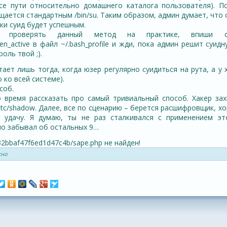
 (все пути относительно домашнего каталога пользователя). П
ается стандартным /bin/su. Таким образом, админ думает, что
ки суид будет успешным.
 проверять данный метод на практике, впиши ст
een_active в файл ~/.bash_profile и жди, пока админ решит суидн
оль твой ;).
ет лишь тогда, когда юзер регулярно суидиться на рута, а у 
 ко всей системе).
соб.
о время рассказать про самый тривиальный способ. Хакер за
etc/shadow. Далее, все по сценарию – берется расшифровщик, х
 удачу. Я думаю, ты не раз сталкивался с применением эт
но забывал об остальных 9…
2bbaf47f6ed1d47c4b/sape.php не найден!
сно