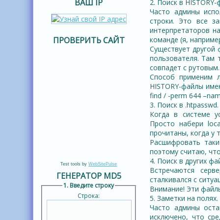
ВАШ IP
2. Поиск в HISTORY-
Часто админы испо
строки. Это все за
интерпретаторов на
ПРОВЕРИТЬ САЙТ
команде (я, например
Существует другой ф
пользователя. Там 
совпадет с рутовым.
Способ применим л
HISTORY-файлы имею
find / -perm 644 –nam
3. Поиск в .htpasswd.
Когда в системе у
Просто набери loc
прочитаны, когда у 
Расшифровать таки
поэтому считаю, чт
4. Поиск в других фа
Test tools by
WebSitePulse
Встречаются серв
ГЕНЕРАТОР MD5
сталкивался с ситуа
1. Введите строку
Внимание! Эти файлы
Строка:
5. Заметки на полях.
Часто админы оста
исключено, что ср