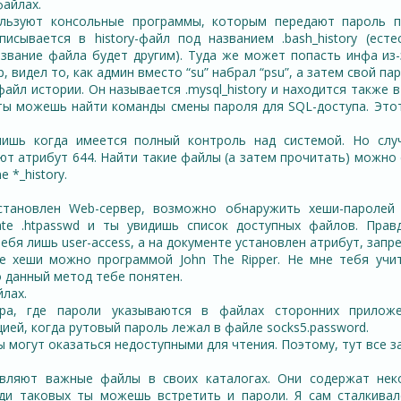
файлах.
льзуют консольные программы, которым передают пароль 
писывается в history-файл под названием .bash_history (есте
звание файла будет другим). Туда же может попасть инфа из
, видел то, как админ вместо “su” набрал “psu”, а затем свой пар
айл истории. Он называется .mysql_history и находится также
ты можешь найти команды смены пароля для SQL-доступа. Это
ишь когда имеется полный контроль над системой. Но случ
т атрибут 644. Найти такие файлы (а затем прочитать) можн
e *_history.
становлен Web-сервер, возможно обнаружить хеши-паролей в
ate .htpasswd и ты увидишь список доступных файлов. Прав
тебя лишь user-access, а на документе установлен атрибут, зап
е хеши можно программой John The Ripper. Не мне тебя учит
о данный метод тебе понятен.
йлах.
ера, где пароли указываются в файлах сторонних приложе
цией, когда рутовый пароль лежал в файле socks5.password.
 могут оказаться недоступными для чтения. Поэтому, тут все з
вляют важные файлы в своих каталогах. Они содержат нек
еди таковых ты можешь встретить и пароли. Я сам сталкивал