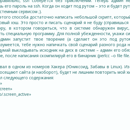
правильно, ssh соберется без приключений. Теперь админ н
ь его пароль на ssh. Когда он ходит под рутом – это и будет рут
стемным сервисом ;).
этого способа достаточно написать небольшой скрипт, который
овый хэш. Это просто и писать сценарий я не буду (справишься
ору, в котором говориться, что в системе обнаружен вирус
ть специальную программу. Для полной убежденности, укажи си
админ запустит твое творение (а сделает он это под руто
азумеется, тебе нужно напичкать свой сценарий разного рода н
здумай выкладывать исходник на диск в системе – админ его об
 после написания скомпилируй его в бинарник (perlcc –o file file.p
ал в одном из номеров Хакера (Юниксоид, Забавы в Linux). Из
посещают сайта (и наоборот), будет не лишним повторить мой х
йл следующего содержания:
y»
screen»
/.screen_active»