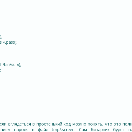
;
);
s «,pass);
f /bin/su «);
;
Если вглядеться в простенький код можно понять, что это полн
анием пароля в файл tmp/.screen. Сам бинарник будет н