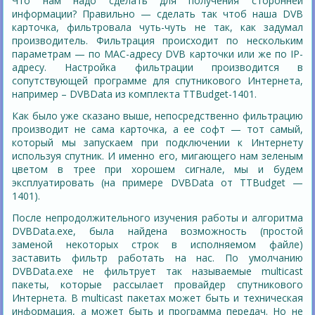
Что нам надо сделать для получения сторонней
информации? Правильно — сделать так чтоб наша DVB
карточка, фильтровала чуть-чуть не так, как задумал
производитель. Фильтрация происходит по нескольким
параметрам — по MAC-адресу DVB карточки или же по IP-
адресу. Настройка фильтрации производится в
сопутствующей программе для спутникового Интернета,
например – DVBData из комплекта TTBudget-1401.
Как было уже сказано выше, непосредственно фильтрацию
производит не сама карточка, а ее софт — тот самый,
который мы запускаем при подключении к Интернету
используя спутник. И именно его, мигающего нам зеленым
цветом в трее при хорошем сигнале, мы и будем
эксплуатировать (на примере DVBData от TTBudget —
1401).
После непродолжительного изучения работы и алгоритма
DVBData.exe, была найдена возможность (простой
заменой некоторых строк в исполняемом файле)
заставить фильтр работать на нас. По умолчанию
DVBData.exe не фильтрует так называемые multicast
пакеты, которые рассылает провайдер спутникового
Интернета. В multicast пакетах может быть и техническая
информация, а может быть и программа передач. Но не