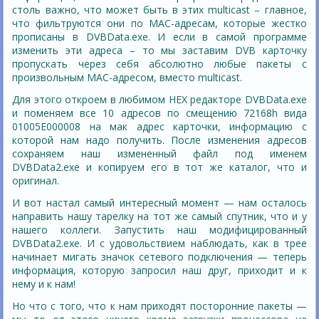
столь важно, что может быть в этих multicast – главное,
что фильтруются они по MAC-адресам, которые жестко
прописаны в DVBData.exe. И если в самой программе
изменить эти адреса – то мы заставим DVB карточку
пропускать через себя абсолютно любые пакеты с
произвольным MAC-адресом, вместо multicast.
Для этого откроем в любимом HEX редакторе DVBData.exe
и поменяем все 10 адресов по смещению 72168h вида
01005E000008 на мак адрес карточки, информацию с
которой нам надо получить. После изменения адресов
сохраняем наш измененный файл под именем
DVBData2.exe и копируем его в тот же каталог, что и
оригинал.
И вот настал самый интересный момент — нам осталось
направить нашу тарелку на тот же самый спутник, что и у
нашего коллеги. Запустить наш модифицированный
DVBData2.exe. И с удовольствием наблюдать, как в трее
начинает мигать значок сетевого подключения — теперь
информация, которую запросил наш друг, приходит и к
нему и к нам!
Но что с того, что к нам приходят посторонние пакеты —