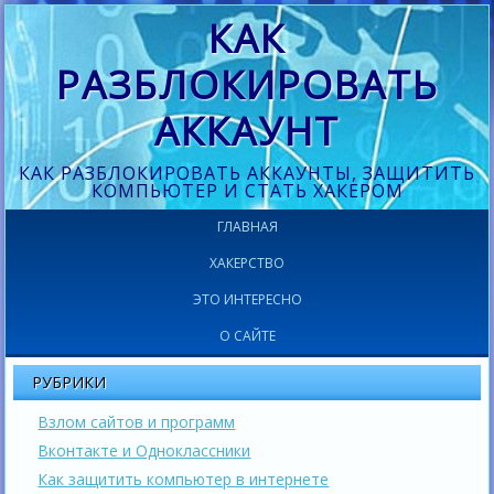
КАК
РАЗБЛОКИРОВАТЬ
АККАУНТ
КАК РАЗБЛОКИРОВАТЬ АККАУНТЫ, ЗАЩИТИТЬ
КОМПЬЮТЕР И СТАТЬ ХАКЕРОМ
ГЛАВНАЯ
ХАКЕРСТВО
ЭТО ИНТЕРЕСНО
О САЙТЕ
РУБРИКИ
Взлом сайтов и программ
Вконтакте и Одноклассники
Как защитить компьютер в интернете