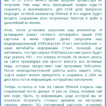
мы то от этого ничего кроме загрузки процессора не
получаем. Нам надо весь приходящий трафик куда-то
сохранять и анализировать. Для этой цели прекрасно
подходит сетевой анализатор Ethereal. В его задачи будет
входить сохранение всех полученных пакетов в файл и
дальнейший их анализ.
Итак, после установки запускаем наш анализатор. И
активируем захват сетевого интерфейса нашей DVB
карточки в меню Capture. Далее запускаем наш
модифицированный DVBData2.exe. И вот они побежали —
наши мегабайты информации. Стоит, пожалуй, еще
напомнить, что при запуске DVBData2.exe нам нужно будет
еще указать PID – это номера потоков. Их можно узнать
на сайте провайдера или просто вписать все активные
пиды, которые предоставит нам программа PidScanner.
После непродолжительной работы всего нашего спец-
софта захват можно прекратить и сохранить к себе на
диск весь поток информации, который мы заполучили.
Теперь осталось в том же самом Ethereal открыть наш
сохраненный поток данных. И уже не спеша, попивая чай
или кофе, брать ту информацию, ради которой мы не
пожалели потратить столько времени на настройку
тарелки, ремонт ПО спутниковой карточки, установку