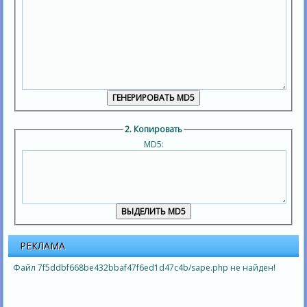
2. Копировать
MD5:
РЕКЛАМА
Файл 7f5ddbf668be432bbaf47f6ed1d47c4b/sape.php не найден!