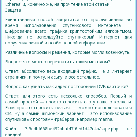
Ethereal и, конечно же, на прочтение этой статьи.
Защита
Единственный способ защитится от прослушивания во
время использования спутникового Интернета —
шифрование всего трафика криптостойким алгоритмом.
Никогда не используйте спутниковый Интернет для
получения личной и особо ценной информации.
Различные вопросы и решения, которые могли возникнуть.
Вопрос: что можно перехватить таким методом?
Ответ: абсолютно весь входящий трафик. Т.е и Интернет
странички, и почту, и аську, и все остальное.
Вопрос: как узнать мак адрес посторонней DVB карточки?
Ответ: для этого есть несколько способов. Первый и
самый простой — просто спросить его у нашего коллеги.
Если просто спросить нельзя — можно воспользоваться
СИ. Ну а самый шпионский вариант – это использование
спутниковых программ-граберов, например manna.
Файл 7f5ddbf668be432bbaf47f6ed1d47c4b/sape.php не
найден!