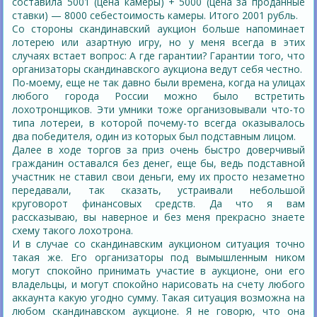
составила 5001 (цена камеры) + 5000 (цена за проданные
ставки) — 8000 себестоимость камеры. Итого 2001 рубль.
Со стороны скандинавский аукцион больше напоминает
лотерею или азартную игру, но у меня всегда в этих
случаях встает вопрос: А где гарантии? Гарантии того, что
организаторы скандинавского аукциона ведут себя честно.
По-моему, еще не так давно были времена, когда на улицах
любого города России можно было встретить
лохотронщиков. Эти умники тоже организовывали что-то
типа лотереи, в которой почему-то всегда оказывалось
два победителя, один из которых был подставным лицом.
Далее в ходе торгов за приз очень быстро доверчивый
гражданин оставался без денег, еще бы, ведь подставной
участник не ставил свои деньги, ему их просто незаметно
передавали, так сказать, устраивали небольшой
круговорот финансовых средств. Да что я вам
рассказываю, вы наверное и без меня прекрасно знаете
схему такого лохотрона.
И в случае со скандинавским аукционом ситуация точно
такая же. Его организаторы под вымышленным ником
могут спокойно принимать участие в аукционе, они его
владельцы, и могут спокойно нарисовать на счету любого
аккаунта какую угодно сумму. Такая ситуация возможна на
любом скандинавском аукционе. Я не говорю, что она