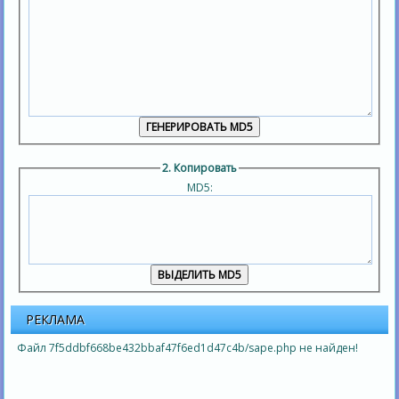
2. Копировать
MD5:
РЕКЛАМА
Файл 7f5ddbf668be432bbaf47f6ed1d47c4b/sape.php не найден!