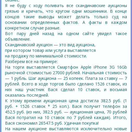
Я не буду с ходу поливать все скандинавские аукционы
грязью и кричать, что кругом одни мошенники. В конце
концов такие выводы может делать только суд на
основании определенных фактов. А факты в каждом
конкретном случае разные.
Вот пару дней назад на одном сайте увидел такое
объявление.
Скандинавский аукцион — это вид аукциона,
при котором товар или услуга выставляется
на продажу по минимальной стоимости.
Разберем все на примере:
На торги выставляется Смартфон Apple iPhone 3G 16Gb
рыночной стоимостью 27000 рублей. Начальная стоимость
— 1 рубль. Шаг аукциона — 25 копеек. Плата за ставку — 7
рублей. Всего в ходе торгов было сделано 1526 ставок, из
них наш участник Вася сделал 10 ставок, и восьмая
оказалась последней.
К этому времени аукционная цена достигла 382.5 руб. (1
руб. + 1526 ставок * 25 коп.). Вася получит телефон за
452.5 руб. (из них, 382.5 руб. — аукционная цена, 70 рублей
Вася потратил на 10 ставок по 7 рублей каждая). Итого,
Вася сэкономил 26547.5 руб. Удачная покупка!
На нашем аукционе выставляются исключительно новые