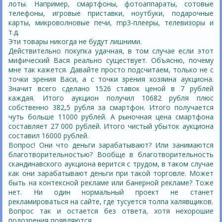
лоты. Например, смартфоны, фотоаппараты, сотовые
телефоны, игровые приставки, ноутбуки, подарочные
карты, микроволновые печи, mp3-плееры, телевизоры и
т.д.
Эти товары никогда не будут лишними.
Действительно покупка удачная, в том случае если этот
мифический Вася реально существует. Объясню, почему
мне так кажется. Давайте просто подсчитаем, только не с
точки зрения Васи, а с точки зрения хозяина аукциона.
Значит всего сделано 1526 ставок ценой в 7 рублей
каждая. Итого аукцион получил 10682 рубля плюс
собственно 382,5 рубля за смартфон. Итого получается
чуть больше 11000 рублей. А рыночная цена смартфона
составляет 27 000 рублей. Итого чистый убыток аукциона
составил 16000 рублей.
Вопрос! Они что деньги зарабатывают? Или занимаются
благотворительностью? Вообще в благотворительность
скандинавского аукциона верится с трудом, в таком случае
как они зарабатывают деньги при такой торговле. Может
быть на контексной рекламе или банерной рекламе? Тоже
нет. Ни один нормальный проект не станет
рекламироваться на сайте, где тусуется толпа халявщиков.
Вопрос так и остается без ответа, хотя нехорошие
подозрения появляются.