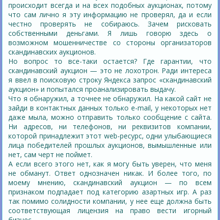
происходит всегда и на всех подобных аукционах, потому
что сам лично я эту информацию не проверял, да и если
честно проверять не собираюсь. Зачем рисковать
собственными деньгами. Я лишь говорю здесь о
возможном мошенничестве со стороны организаторов
скандинавских аукционов.
Но вопрос то все-таки остается? Где гарантии, что
скандинавский аукцион — это не лохотрон. Ради интереса
я ввел в поисковую строку Яндекса запрос «скандинавский
аукцион» и попытался проанализировать выдачу.
Что я обнаружил, а точнее не обнаружил. На какой сайт не
зайди в контактных данных только e-mail, у некоторых нет
даже мыла, можно отправить только сообщение с сайта.
Ни адресов, ни телефонов, ни реквизитов компании,
которой принадлежит этот web-ресурс, одни улыбающиеся
лица победителей прошлых аукционов, вымышленные или
нет, сам черт не поймет.
А если всего этого нет, как я могу быть уверен, что меня
не обманут. Ответ однозначен никак. И более того, по
моему мнению, скандинавский аукцион — по всем
признаком подпадает под категорию азартных игр. А раз
так помимо солидности компании, у нее еще должна быть
соответствующая лицензия на право вести игорный
бизнес.