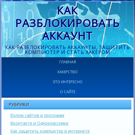
КАК
РАЗБЛОКИРОВАТЬ
АККАУНТ
КАК РАЗБЛОКИРОВАТЬ АККАУНТЫ, ЗАЩИТИТЬ
КОМПЬЮТЕР И СТАТЬ ХАКЕРОМ
ГЛАВНАЯ
ХАКЕРСТВО
ЭТО ИНТЕРЕСНО
О САЙТЕ
РУБРИКИ
Взлом сайтов и программ
Вконтакте и Одноклассники
Как защитить компьютер в интернете